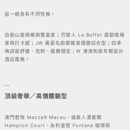
這一組各有不同性格。
自助山是規模與豐富度；巴黎人 Le Buffet 是歐陸場
景與打卡感；JW 萬豪名廚都匯是穩健綜合型；四季
鳴詩是舒適、克制、服務穩定；W 津津則是年輕設計
酒店風格。
__
頂級奢華／高價體驗型
澳門君悅 Mezza9 Macau、倫敦人漢普閣
Hampton Court、永利皇宮 Fontana 咖啡苑