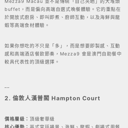
Mezza9 Macau 並不是傳統「自己夾晒」的大堆頭
buffet，而是偏向高端自選式晚餐體驗。它的重點在
於開放式廚房、即叫即煮、廚師互動，以及海鮮與龍
蝦等高端食材體驗。
如果你想吃的不只是「多」，而是想要即製感、互動
感和高端酒店餐飲節奏，Mezza9 會是澳門自助餐中
較具代表性的頂級選擇。
__
2. 倫敦人漢普閣 Hampton Court
價格層級：
頂級奢華級
核心優勢：
英式宮廷場景、海鮮、龍蝦、劇場式用餐