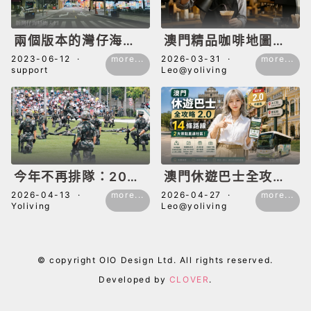
兩個版本的灣仔海鮮
澳門精品咖啡地圖｜
街
咖啡師推薦計劃｜隱
2023-06-12
·
more...
2026-03-31
·
more...
support
Leo@yoliving
世咖啡店探索指南
今年不再排隊：2026
澳門休遊巴士全攻略
澳門駐軍開放日抽籤
2.0｜14條路線點
2026-04-13
·
more...
2026-04-27
·
more...
Yoliving
Leo@yoliving
制＋氹仔軍營與軍史
揀？新增大三巴、官
館一覽
也街直達社區
© copyright OIO Design Ltd. All rights reserved.
Developed by
CLOVER
.