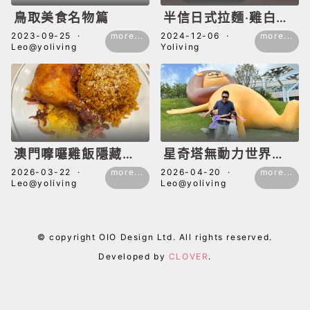
鳥取美食名物篇
半信日式拉麵‧雞白湯
(北山店)
2023-09-25
·
more...
2024-12-06
·
more...
Leo@yoliving
Yoliving
澳門嚤囉雞飯隱藏版
星奇塔無動力世界｜
｜海洋閣：我沒有寫
橫琴最適合親子放電
2026-03-22
·
more...
2026-04-20
·
more...
Leo@yoliving
Leo@yoliving
進書裡的一碟飯
的戶外樂園，大人細
路都要出一身汗
© copyright OIO Design Ltd. All rights reserved.
Developed by
CLOVER
.