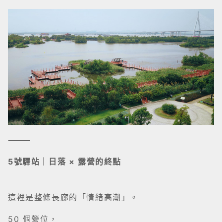
⸻
5號驛站｜日落 × 露營的終點
這裡是整條長廊的「情緒高潮」。
50 個營位，