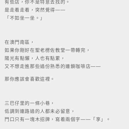
陽光有點懶，人也有點累，
又不想走進那些過份熟悉的連鎖咖啡店——
那你應該會喜歡這裡。
三巴仔里的一條小巷，
低調到連路過的人都未必留意，
門口只有一塊木招牌，寫着兩個字——「享」。
推門進去，是另一個節奏。
木桌、暖燈、空氣裏有一點咖啡香，
還有一種很日本的「靜」。
樓上甚至有榻榻米，
不是打卡那種，