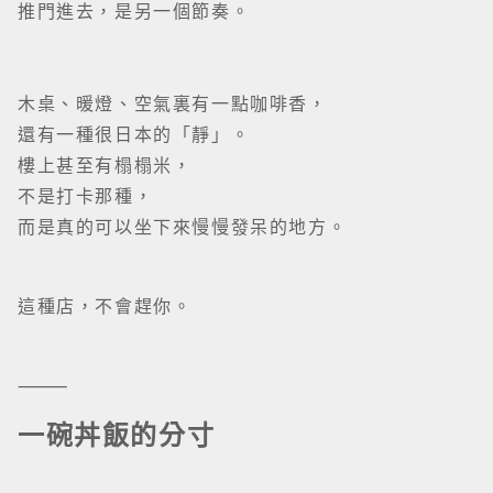
而是真的可以坐下來慢慢發呆的地方。
這種店，不會趕你。
⸻
一碗丼飯的分寸
來到這裡，其實很容易低估它。
你以為只是咖啡店——
但一坐下來，很快就會改觀。
先說那碗左口魚拼三文魚丼。
左口魚輕輕炙過，油脂被火逼出來，
不是焦，是香。