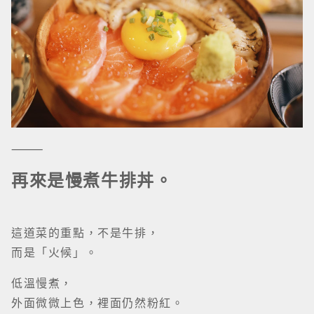
⸻
再來是慢煮牛排丼。
這道菜的重點，不是牛排，
而是「火候」。
低溫慢煮，
外面微微上色，裡面仍然粉紅。
切開，是柔軟的，不是硬撐的嫩。
再加上蛋黃——
那種滑，是一種「剛剛好」。
有些店會用醬去蓋味，
這裡沒有。
它讓你吃到肉本身。