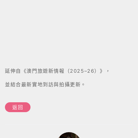
延伸自《澳門旅遊新情報（2025–26）》，
並結合最新實地到訪與拍攝更新。
返回
Leo@yoliving（李校儒）
Yoliving 創辦人｜《澳門旅遊新情報》作者
專注記錄城市文化與美食，從日常之中重新發現一座城市的
故事。