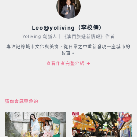
查看作者完整介紹 →
猜你會感興趣的
澳門一日遊之漫步古
大隱於市的澳門腔調
城
2023-06-12
·
more...
2023-06-12
·
more...
support
support