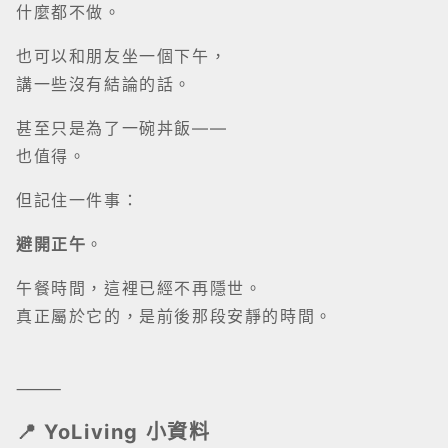
但記住一件事：
避開正午
。
午餐時間，這裡已經不再隱世。
真正屬於它的，是前後那段安靜的時間。
⸻
📍 YoLiving 小資料
享咖啡 Kariomon Cafe
📍 澳門三巴仔里南豐大廈地下B座
🕰 星期二至日 12:00–22:00（星期一休息）
🚌 9 / 16 / 18 / 28B（風順堂街）