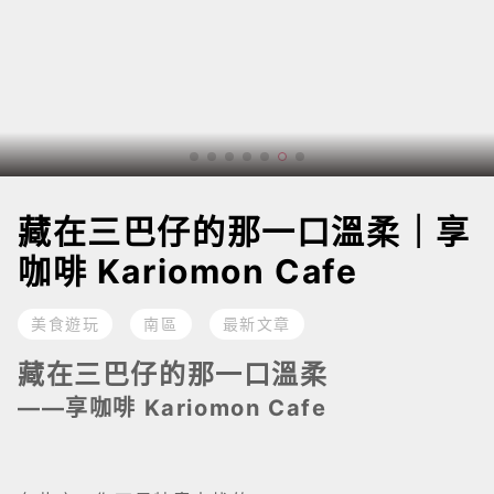
藏在三巴仔的那一口溫柔｜享
咖啡 Kariomon Cafe
美食遊玩
南區
最新文章
藏在三巴仔的那一口溫柔
——享咖啡 Kariomon Cafe
有些店，你不是特意去找的。
是走着走着，突然覺得——
「不如坐一坐。」
在澳門南區，
如果你剛好在聖老楞佐教堂一帶轉完，